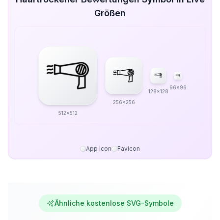
Größen
96x96
128x128
256x256
512x512
App Icon
Favicon
Ähnliche kostenlose SVG-Symbole