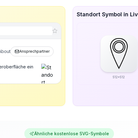
Standort Symbol in Li
About
Ansprechpartner
eroberfläche ein
512x512
Ähnliche kostenlose SVG-Symbole