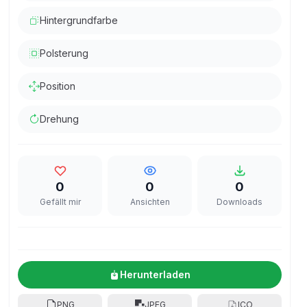
Hintergrundfarbe
Polsterung
Position
Drehung
0
0
0
Gefällt mir
Ansichten
Downloads
Herunterladen
PNG
JPEG
ICO