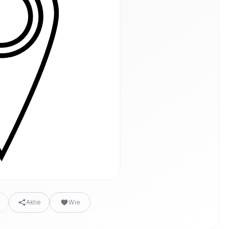
n
Aktie
Wie