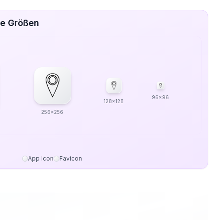
ve Größen
96x96
128x128
256x256
App Icon
Favicon