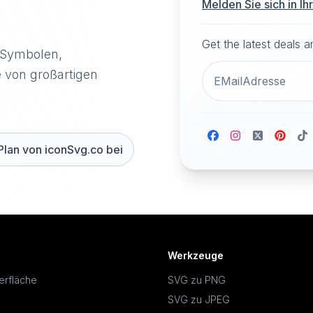
Melden Sie sich in I
Get the latest deals 
-Symbolen,
e von großartigen
Plan von iconSvg.co bei
Werkzeuge
erfläche
SVG zu PNG
SVG zu JPEG