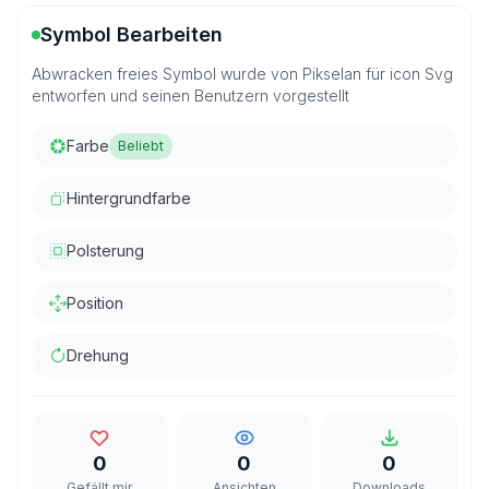
Symbol Bearbeiten
Abwracken freies Symbol wurde von Pikselan für icon Svg
entworfen und seinen Benutzern vorgestellt
Farbe
Beliebt
Hintergrundfarbe
Polsterung
Position
Drehung
0
0
0
Gefällt mir
Ansichten
Downloads