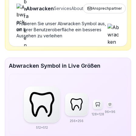
Abwracken
Services
About
Ansprechpartner
Probieren Sie unser Abwracken Symbol aus,
um Ihrer Benutzeroberfläche ein besseres
Aussehen zu verleihen
Abwracken Symbol in Live Größen
96x96
128x128
256x256
512x512